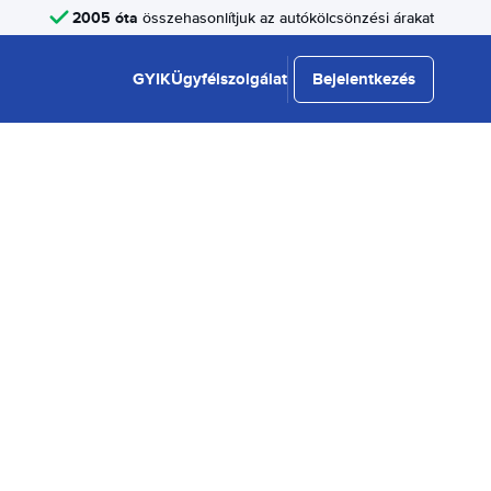
2005 óta
összehasonlítjuk az autókölcsönzési árakat
GYIK
Ügyfélszolgálat
Bejelentkezés