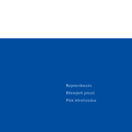
Bejelentkezés
Elfelejtett jelszó
Fiók létrehozása