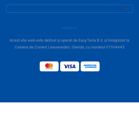
Acest site web este deținut și operat de EasyTerra B.V. și înregistrat la
Camera de Comerț Leeuwarden, Olanda, cu numărul 01104443