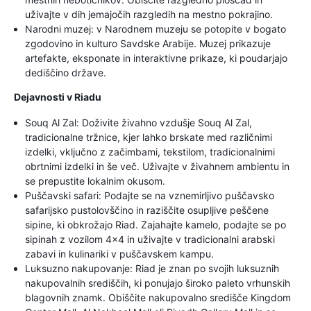
uživajte v dih jemajočih razgledih na mestno pokrajino.
Narodni muzej: v Narodnem muzeju se potopite v bogato
zgodovino in kulturo Savdske Arabije. Muzej prikazuje
artefakte, eksponate in interaktivne prikaze, ki poudarjajo
dediščino države.
Dejavnosti v Riadu
Souq Al Zal: Doživite živahno vzdušje Souq Al Zal,
tradicionalne tržnice, kjer lahko brskate med različnimi
izdelki, vključno z začimbami, tekstilom, tradicionalnimi
obrtnimi izdelki in še več. Uživajte v živahnem ambientu in
se prepustite lokalnim okusom.
Puščavski safari: Podajte se na vznemirljivo puščavsko
safarijsko pustolovščino in raziščite osupljive peščene
sipine, ki obkrožajo Riad. Zajahajte kamelo, podajte se po
sipinah z vozilom 4x4 in uživajte v tradicionalni arabski
zabavi in kulinariki v puščavskem kampu.
Luksuzno nakupovanje: Riad je znan po svojih luksuznih
nakupovalnih središčih, ki ponujajo široko paleto vrhunskih
blagovnih znamk. Obiščite nakupovalno središče Kingdom