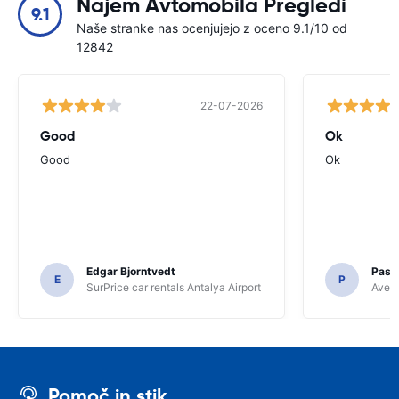
Najem Avtomobila Pregledi
9.1
Naše stranke nas ocenjujejo z oceno 9.1/10 od
12842
22-07-2026
Good
Ok
Good
Ok
Edgar Bjorntvedt
Pasc
E
P
SurPrice car rentals Antalya Airport
Avec 
Pomoč in stik