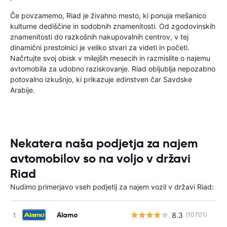
Če povzamemo, Riad je živahno mesto, ki ponuja mešanico
kulturne dediščine in sodobnih znamenitosti. Od zgodovinskih
znamenitosti do razkošnih nakupovalnih centrov, v tej
dinamični prestolnici je veliko stvari za videti in početi.
Načrtujte svoj obisk v milejših mesecih in razmislite o najemu
avtomobila za udobno raziskovanje. Riad obljublja nepozabno
potovalno izkušnjo, ki prikazuje edinstven čar Savdske
Arabije.
Nekatera naša podjetja za najem
avtomobilov so na voljo v državi
Riad
Nudimo primerjavo vseh podjetij za najem vozil v državi Riad:
Alamo
8.3
S s
(10701)