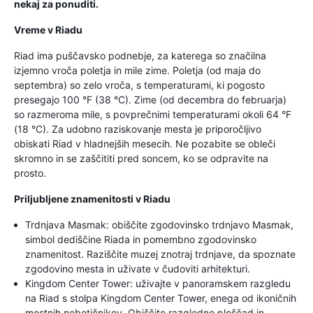
nekaj za ponuditi.
Vreme v Riadu
Riad ima puščavsko podnebje, za katerega so značilna
izjemno vroča poletja in mile zime. Poletja (od maja do
septembra) so zelo vroča, s temperaturami, ki pogosto
presegajo 100 °F (38 °C). Zime (od decembra do februarja)
so razmeroma mile, s povprečnimi temperaturami okoli 64 °F
(18 °C). Za udobno raziskovanje mesta je priporočljivo
obiskati Riad v hladnejših mesecih. Ne pozabite se obleči
skromno in se zaščititi pred soncem, ko se odpravite na
prosto.
Priljubljene znamenitosti v Riadu
Trdnjava Masmak: obiščite zgodovinsko trdnjavo Masmak,
simbol dediščine Riada in pomembno zgodovinsko
znamenitost. Raziščite muzej znotraj trdnjave, da spoznate
zgodovino mesta in uživate v čudoviti arhitekturi.
Kingdom Center Tower: uživajte v panoramskem razgledu
na Riad s stolpa Kingdom Center Tower, enega od ikoničnih
mestnih nebotičnikov. Obiščite razgledno ploščad in