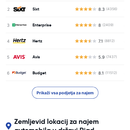
Sixt
8.3
S s
(4356)
Enterprise
8
S s
(2409)
Hertz
7.1
S s
(8812)
Avis
5.9
(7437)
St
Budget
8.1
S s
(11512)
Prikaži vsa podjetja za najem
Zemljevid lokacij za najem