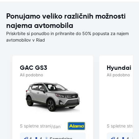
Ponujamo veliko različnih možnosti
najema avtomobila
Priskrbite si ponudbo in prihranite do 50% popusta za najem
avtomobilov v Riad
GAC GS3
Hyundai El
Ali podobno
Ali podobno
S spletne strani
S spletne strani
/dan
4
4
Samodejno
4
4