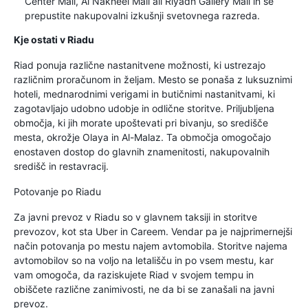
Center Mall, Al Nakheel Mall ali Riyadh Gallery Mall in se
prepustite nakupovalni izkušnji svetovnega razreda.
Kje ostati v Riadu
Riad ponuja različne nastanitvene možnosti, ki ustrezajo
različnim proračunom in željam. Mesto se ponaša z luksuznimi
hoteli, mednarodnimi verigami in butičnimi nastanitvami, ki
zagotavljajo udobno udobje in odlične storitve. Priljubljena
območja, ki jih morate upoštevati pri bivanju, so središče
mesta, okrožje Olaya in Al-Malaz. Ta območja omogočajo
enostaven dostop do glavnih znamenitosti, nakupovalnih
središč in restavracij.
Potovanje po Riadu
Za javni prevoz v Riadu so v glavnem taksiji in storitve
prevozov, kot sta Uber in Careem. Vendar pa je najprimernejši
način potovanja po mestu najem avtomobila. Storitve najema
avtomobilov so na voljo na letališču in po vsem mestu, kar
vam omogoča, da raziskujete Riad v svojem tempu in
obiščete različne zanimivosti, ne da bi se zanašali na javni
prevoz.