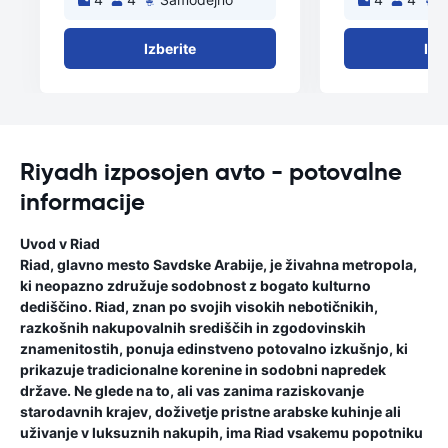
Izberite
Izb
Riyadh izposojen avto - potovalne
informacije
Uvod v Riad
Riad, glavno mesto Savdske Arabije, je živahna metropola,
ki neopazno združuje sodobnost z bogato kulturno
dediščino. Riad, znan po svojih visokih nebotičnikih,
razkošnih nakupovalnih središčih in zgodovinskih
znamenitostih, ponuja edinstveno potovalno izkušnjo, ki
prikazuje tradicionalne korenine in sodobni napredek
države. Ne glede na to, ali vas zanima raziskovanje
starodavnih krajev, doživetje pristne arabske kuhinje ali
uživanje v luksuznih nakupih, ima Riad vsakemu popotniku