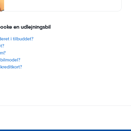
ooke en udlejningsbil
deret i tilbuddet?
t?
um?
 bilmodel?
 kreditkort?